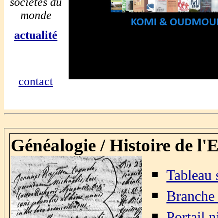
sociétés du
monde
actualité
contact
Généalogie / Histoire de l'
Tableau s
Branche
Portail n